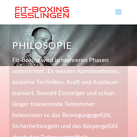
PHILOSOPIE
Fit-Boxing wird in mehreren Phasen
unterrichtet. Es werden Kombinationen,
einzelne Techniken, Kraft und Ausdauer
trainiert. Sowohl Einsteiger und schon
länger trainierende Teilnehmer
bekommen so das Bewegungsgefühl,
Sicherheitsregeln und das Körpergefühl